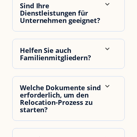
re
Sind Ihre
ti
Dienstleistungen für
st
Unternehmen geeignet?
in
ha
Fl
A 
Helfen Sie auch
wa
Familienmitgliedern?
at
jo
yo
h
Welche Dokumente sind
erforderlich, um den
Relocation-Prozess zu
starten?