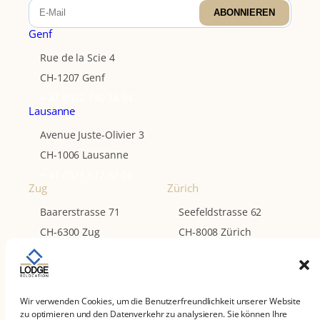
ABONNIEREN
Genf
Rue de la Scie 4
CH-1207 Genf
+ 41 (0)22 740 14 94
Lausanne
Avenue Juste-Olivier 3
CH-1006 Lausanne
+ 41 (0)21 612 82 06
Zug
Zürich
Baarerstrasse 71
Seefeldstrasse 62
CH-6300 Zug
CH-8008 Zürich
+ 41 (0)41 320 50 20
+ 41 (0)44 740 01 79
Mit Standorten in der ganzen Schweiz
unterstützt Lodge Relocation Sie unter
Wir verwenden Cookies, um die Benutzerfreundlichkeit unserer Website
anderem in
Genf, Waadt, Neuenburg,
zu optimieren und den Datenverkehr zu analysieren. Sie können Ihre