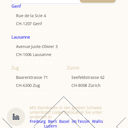
Genf
Rue de la Scie 4
CH-1207 Genf
+ 41 (0)22 740 14 94
Lausanne
Avenue Juste-Olivier 3
CH-1006 Lausanne
+ 41 (0)21 612 82 06
Zug
Zürich
Baarerstrasse 71
Seefeldstrasse 62
CH-6300 Zug
CH-8008 Zürich
+ 41 (0)41 320 50 20
+ 41 (0)44 740 01 79
Mit Standorten in der ganzen Schweiz
unterstützt Lodge Relocation Sie unter
anderem in
Genf, Waadt, Neuenburg,
Freiburg
,
Bern
,
Basel
,
im Tessin
,
Wallis
,
Zürich,
Luzern
, Zug und Schwyz.