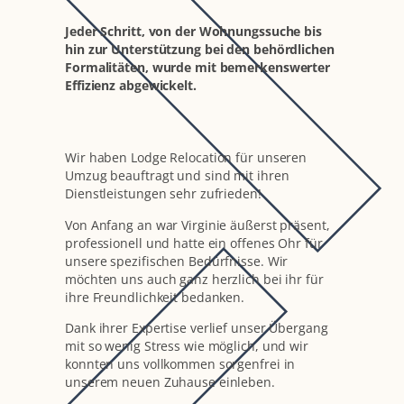
Jeder Schritt, von der Wohnungssuche bis
hin zur Unterstützung bei den behördlichen
Formalitäten, wurde mit bemerkenswerter
Effizienz abgewickelt.
Wir haben Lodge Relocation für unseren
Umzug beauftragt und sind mit ihren
Dienstleistungen sehr zufrieden!
Von Anfang an war Virginie äußerst präsent,
professionell und hatte ein offenes Ohr für
unsere spezifischen Bedürfnisse. Wir
möchten uns auch ganz herzlich bei ihr für
ihre Freundlichkeit bedanken.
Dank ihrer Expertise verlief unser Übergang
mit so wenig Stress wie möglich, und wir
konnten uns vollkommen sorgenfrei in
unserem neuen Zuhause einleben.