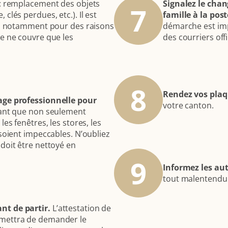
 : remplacement des objets
Signalez le cha
7
clés perdues, etc.). Il est
famille à la post
ie, notamment pour des raisons
démarche est imp
e ne couvre que les
des courriers offi
8
Rendez vos plaq
age professionnelle pour
votre canton.
tant que non seulement
es fenêtres, les stores, les
 soient impeccables. N’oubliez
doit être nettoyé en
9
Informez les aut
tout malentendu 
nt de partir.
L’attestation de
rmettra de demander le