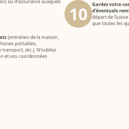
lics ou d’assurance auxquels
Gardez votre co
10
d’éventuels re
départ de Suisse 
que toutes les qu
ats
(entretien de la maison,
léphones portables,
 transport, etc.). N’oubliez
ion et vos coordonnées