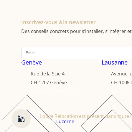
Inscrivez-vous à la newsletter
Des conseils concrets pour s’installer, s’intégrer 
Genève
Lausanne
Rue de la Scie 4
Avenue Ju
CH-1207 Genève
CH-1006 
+ 41 (0)22 740 14 94
+ 41 (0)2
Lodge Relocation est présent dans toute l
Zurich,
Lucerne
, Zoug et Schwytz.