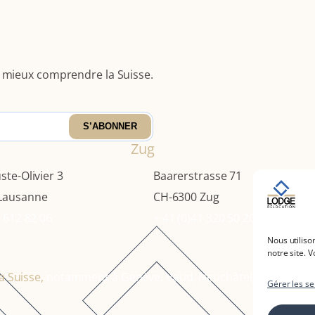
et mieux comprendre la Suisse.
S’ABONNER
Zug
ste-Olivier 3
Baarerstrasse 71
Lausanne
CH-6300 Zug
1 612 82 06
+ 41 (0)41 320 50 20
Nous utiliso
notre site. 
a Suisse,
notamment à Genève, Vaud, Neuchâtel,
Fribourg
,
B
Gérer les se