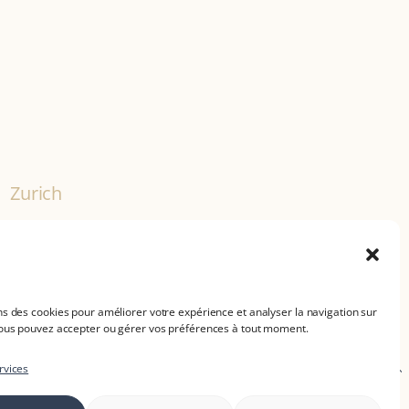
Zurich
Seefeldstrasse 62
CH-8008 Zurich
+ 41 (0)44 740 01 79
ns des cookies pour améliorer votre expérience et analyser la navigation sur
Vous pouvez accepter ou gérer vos préférences à tout moment.
erne
,
Bâle
,
au Tessin
,
en Valais
, à
rvices