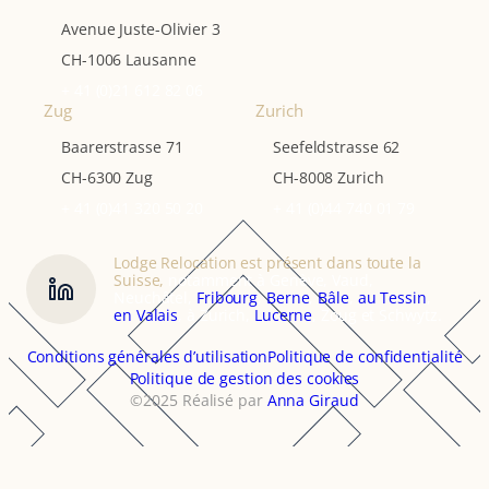
Avenue Juste-Olivier 3
CH-1006 Lausanne
+ 41 (0)21 612 82 06
Zug
Zurich
Baarerstrasse 71
Seefeldstrasse 62
CH-6300 Zug
CH-8008 Zurich
+ 41 (0)41 320 50 20
+ 41 (0)44 740 01 79
Lodge Relocation est présent dans toute la
Suisse,
notamment à Genève, Vaud,
Neuchâtel,
Fribourg
,
Berne
,
Bâle
,
au Tessin
,
en Valais
, à Zurich,
Lucerne
, Zoug et Schwytz.
Conditions générales d’utilisation
Politique de confidentialité
Politique de gestion des cookies
©2025 Réalisé par
Anna Giraud